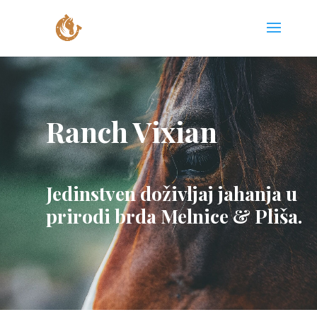
Ranch Vixian
Jedinstven doživljaj jahanja u
prirodi brda Melnice & Pliša.